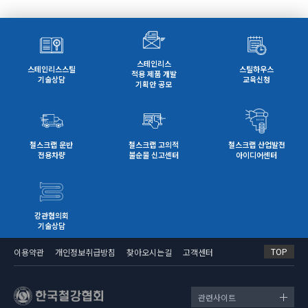
수익을 창출할 수 있는 사업으로, 실증적인 모니터
링을 통해 예비타당성을 검토할 예정이다.
이외에도 집게차 기사 양성교육과정 및 민간자격제
도 신설을 추진하는 사업도 추진하기로 했다.
스테인리스
○ (순환자원 정의) 폐기물을 순환이용하여 생산되
스테인리스스틸
스틸하우스
적용 제품 개발
거나 사용되는 물질로 환경성, 경제성, 기술성을
기술상담
교육신청
기획안 공모
갖추어 환경부장관이 인정하는 물질 또는 물건
○ (대상자) 업체 해당여건에 따라 자율적으로 신
청 (법정 의무제도가 아님)
- 「폐기물관리법」 제17조제2항에 따른 사업장
철스크랩 운반
철스크랩 고의적
철스크랩 산업발전
전용차량
불순물 신고센터
아이디어센터
폐기물배출자
- 폐기물 처리업 허가를 받은 자 중 폐기물처리업
의 업종구분이 다음 어느 하나에 해당하는 자
가) 「폐기물관리법」제25조제5항제2호에 따
른 폐기물 중간처분업자
강관협의회
나) 「폐기물관리법」제25조제5항제4호에 따
기술상담
른 폐기물 종합처분업자
다) 「폐기물관리법」제25조제5항제5호에 따
TOP
이용약관
개인정보취급방침
찾아오시는길
고객센터
른 폐기물 중간재활용업자
라) 「폐기물관리법」제25조제5항제7호에 따
른 폐기물 종합재활용업자
관련사이트