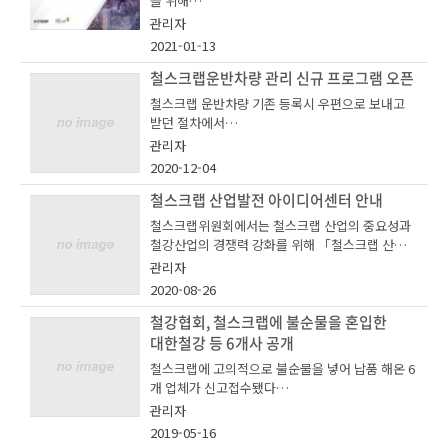
을 위해
ㅇ 장소 : 경기도 용인 히아브 A/S 센터
고의적으로 불순물을 혼입하는 등의 행위 방지를
관리자
위해 「철스크랩 고의적 불순물 신고센터(이하 신
ㅇ 참가비 : 없음
2021-01-13
고센터)」를 운영하고 있습니다.
안전보건공단과 사례집을 발간하였습니다.
철스크랩운반차량 관리 신규 프로그램 오픈
ㅇ 교육내용 : 기본작동법 실습 및 유지보수, 안전교
육
철스크랩 운반차량 기존 등록시 우편으로 보내고
관심있으신 분들은 아래 이메일로 문의 바랍니다.
받던 절차에서
신고센터는 수요‧공급업계 간 상호 협의를 통해 20
ㅇ 주관/후원 : 한국철강협회, 한국철강자원협회,
13년부터 설립되었으며, 고의적 불순물 혼입행위
관리자
카코텍코리아
등의 개선유도, 재발방지를 위한 계도 및 근절 등의
2020-12-04
- 철스크랩위원회 이현철 (hyeonchol.lee@ekos
스마트폰 앱으로 등록하고 QR코드를 스캔하여 차
활동을 통해 철스크랩의 품질향상과 건전한 유통질
a.or.kr)
량 조회 할 수 있도록
철스크랩 산업발전 아이디어센터 안내
서 확립을 위해 노력할 것입니다.
철스크랩위원회에서는 철스크랩 산업의 중요성과
관심있으신 분들은 첨부한 참가신청서를 작성하
철강산업의 경쟁력 강화를 위해 「철스크랩 산업발
여
신규 프로그램을 개발하여 오픈하였습니다.
전 아이디어 센터」를 운영하고 있습니다.
관리자
철스크랩 업계 종사자 여러분들께서도 이에 대한
2020-08-26
적극적인 관심을 가져주시고, 주변에서 불순물 혼
QR코드앱 다운은 스마트폰으로 '철스크랩운반전
입 등의 행위를 발견하셨을 경우, 신고방법에 따라
철강협회, 철스크랩에 불순물을 혼입한
hyeonchol.lee@ekosa.or.kr 로 회신해주시기
용차량' 페이지에서 확인 가능하며
신고해 주시기 바랍니다.
대한철강 등 6개사 공개
바랍니다.
철스크랩에 고의적으로 불순물을 넣어 납품 해온 6
여러분의 신고는 철스크랩의 품질 향상과 자율적
개 업체가 신고접수됐다
사용법은 위 페이지에 있는 매뉴얼을 참고해주시기
시장정화 그리고 유통질서 확립의 지름길이 될 것
바랍니다
입니다.
관리자
13일 한국철강협회에 따르면, 올해 2월과 4월 전기
2019-05-16
로 및 고로 원료로 쓰이는 철스크랩에 고의적으로