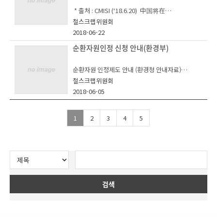
ueeze-local-markets.html
철스크랩위원회 관계자는 “적극적인 신고가 국내
* 출처 : CMISI (‘18.6.20) 中国将在
철스크랩 고의적 불순물 혼입행위를 원천적으로 근
한국철강협회 철스크랩위원회는 14일 서울 송파구
- 리간제(李干杰) 생태환경부(MEE) 부장은 중국정
절하는 분위기를 만들 수 있어 참여 부탁드린다”고
철스크랩위원회
소재 철강협회에서 2019년도 제1회 이사회를 개최
부의 환경오염 개선정책에 따라서 ‘18~20년까지
말했다.
2018-06-22
하고, 올해 사업계획을 확정했다.
철스크랩 등 고체폐기물에 대한 수입 제한을 한층
강화할 것이라 언급
순환자원인정 신청 안내(환경부)
한편 철강협회 철스크랩위원회는 건전한 유통질서
철스크랩위원회는 ‘철스크랩 산업경쟁력 강화를 위
- ‘19년의 고체폐기물 수입 허가품목 66종을 18종
확립을 위해 2013년 1월부터 철스크랩 고의적 불
한 활동확대’를 올해 사업 추진 방향으로 정하고,
으로 축소하는 등 품목별 제한 외에도 고체폐기물
순물 신고센터를 운영하고 있다.
순환자원 인정제도 안내 (환경청 안내자료)
‘철스크랩 폐기물 열분해 가스화 사업’ ‘수입산 철
의 밀수출입에 대한 적발도 강화할 예정
스크랩 품질 관리 기준 정립’ ‘집게차 기사양성과정
철스크랩위원회
2018-2020年进一步收紧对固体废物进口的限
자원순환기본법 제정공포(`16.5) 및 시행(`18.1.
개설’ 등을 중점 추진하기로 했다.
2018-06-05
制
출처: 매일일보
1.)으로 2018년부터 순환자원 인정제도가 본격 시
행됨에 따라
위원회는 이물질이 혼입된 저품질의 수입산 철스크
해당 제도에 대해 안내하오니 업무에 참고 바랍니
랩의 국내 유입이 꾸준히 증가되고 있는 상황에서
1
2
3
4
5
다.
이렇다 할 품질 분류 기준이 없어, 저품질 수입산 철
스크랩 유입 문제를 개선하기 위한 장치가 필요하
(순환자원 인정제 개요)
다는 업계 니즈를 반영해 철스크랩 품질관리기준을
정립할 계획이다.
아울러 ‘철스크랩 폐기물 열분해 가스화 사업’은 철
스크랩 가공 과정에서 발생하는 폐기물을 친환경적
검색
◈ 사업장별 심사를 통해 일정 요건(환경성, 경제성
인 열분해 방식을 적용해 에너지원으로 재생산해
등)을 충족하는 폐기물을 순환자원으로 인정하여
판매함으로써, 폐기물 처리비의 지속적 상승으로
폐기물 관련 규제에서 제외
인한 업계의 어려움을 해결함과 동시에 부가적인