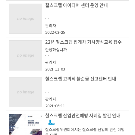
철스크랩 아이디어 센터 운영 안내
철스크랩위원회에서는 철스크랩 산업의 중요성과
관리자
철강산업의 경쟁력 강화를 위해 「철스크랩 산업발
2022-03-25
전 아이디어 센터」를 운영하고 있습니다.
22년 철스크랩 집게차 기사양성교육 접수
안녕하십니까
우수 아이디어 제안자에게는 추첨을 통한 소정의
관리자
상품을 드리오니 많은 관심과 참여 부탁드립니다.
2021-11-03
22년 철스크랩 집게차 기사양성 교육을 아래와 같
이 시행합니다..
철스크랩 고의적 불순물 신고센터 안내
○ 참여 방법 :
① URL 접속(주소를 복사하여 주소창에 붙여넣
철스크랩 고의적 불순물 신고센터
기 후 엔터) : http://steelscrapidea.kosa.or.kr/
관리자
- 아 래 -
main
2021-06-11
철스크랩 산업안전예방 사례집 발간 안내
ㅇ 일시 : 11/17(목), 10:00 ~ 17:00
② 철스크랩위원회 홈페이지 우측 배너 중 「철
철스크랩위원회에서는 철스크랩 산업의 안전 예방
한국철강협회 철스크랩위원회는 철스크랩 거래 시
스크랩 산업발전 아이디어센터」 클릭