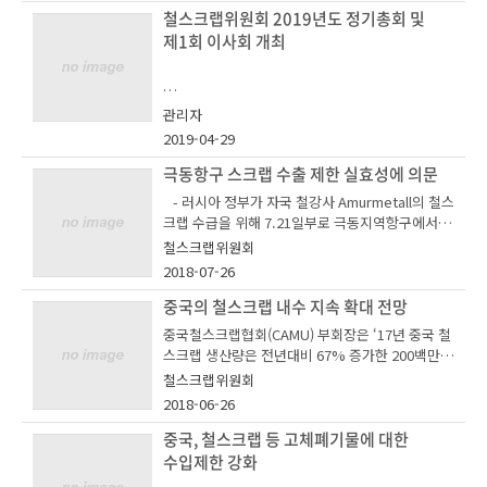
불순물을 넣어 납품 해온 6개 업체가 신고접수됐
철스크랩위원회 2019년도 정기총회 및
※ 기존에 조회하던 웹 사이트는 아래와 같이 주소
다.
가 수정되었으니 참고바랍니다.
제1회 이사회 개최
우수 아이디어 제안자에게는 추첨을 통한 소정의
상품을 드리오니 많은 관심과 참여 부탁드립니다.
철강협회 철스크랩위원회에 설치된 ‘철스크랩 고의
http://sctm2.kosa.or.kr:8081
적 불순물 신고센터’는 고의적 불순물 신고 접수·
관리자
심의 결과를 철스크랩위원회 홈페이지에 게시함과
2019-04-29
동시에 대외 공개하기로 했다.
2022. 1.
극동항구 스크랩 수출 제한 실효성에 의문
이들 업체는 △경기 화성에 위치한 대한철강, 와이
- 러시아 정부가 자국 철강사 Amurmetall의 철스
케이스틸 △충남에 위치한 에스케이스틸 △부산에
크랩 수급을 위해 7.21일부로 극동지역항구에서
위치한 현진스틸 △광주에 위치한 고서삼화자원,
의 스크랩 수출을 6개월간 제한하나, 전문가들은
부창자원 등이다.
한국철강협회 철스크랩위원회
철스크랩위원회
빌렛 생산사인 Amurmetall 이 해당 정책의 충분
2018-07-26
14일 서울 송파구 소재 철강협회에서 열린 ‘2019년
한 효과를 누릴 수 있는지에 대해 의문 제기
고의적 불순물 혼입행위 업체에 대한 조치는 주의,
철스크랩 고의적 불순물 신고센터
도 제1회 이사회’에 참석한 한국철강협회 철스크랩
중국의 철스크랩 내수 지속 확대 전망
경고, 공표, 사법기관 고발을 위한 이사위원 회의
○ 참여 방법 :
위원회 관계자들이 올해 사업계획을 논의하고 있
상정 등 4단계로 나뉜다. 상호명과 위반내용 등을
중국철스크랩협회(CAMU) 부회장은 ‘17년 중국 철
① URL 접속(주소를 복사하여 주소창에 붙여넣
다.
- Metal Bulletin의 분석에 따르면, 수출제한이 국
정해진 기간 동안 대외 공개할 수 있다.
스크랩 생산량은 전년대비 67% 증가한 200백만톤
기 후 엔터) : http://steelscrapidea.kosa.or.kr/
내 수요를 끌어올릴 수 없을 뿐 아니라 Amurmetal
이며, 원가경쟁력을 갖춘 철스크랩에 대한 국내수
main
철스크랩위원회
l 생산능력을 고려했을 때 스크랩을 충분히 소화할
이 운영요강을 근거로 지난 4월 30일 실시한 철스
* 첨부파일
요는 지속적으로 확대될 것으로 전망
2018-06-26
수 없을 가능성도 있다고 분석
크랩위원회 실무위원회 회의에서는 위 6건의 고의
혼적 신고건에 대해 심의하고, 이 같은 판정을 내렸
1) 철스크랩 고의적 불순물 신고센터 안내문 - 1부.
중국, 철스크랩 등 고체폐기물에 대한
② 철스크랩위원회 홈페이지 우측 배너 중 「철
www.metalbulletin.com/Article/3822474/Sea
다.
李树斌：废钢成本优势明显 国内需求继续上升
스크랩 산업발전 아이디어센터」 클릭
수입제한 강화
rch-results/Russias-scrap-export-ban-to-sq
2) 철스크랩 고의적 불순물 신고양식 - 1부. 끝.