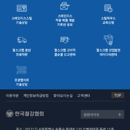
스테인리스
스테인리스스틸
스틸하우스
적용 제품 개발
기술상담
교육신청
기획안 공모
철스크랩 운반
철스크랩 고의적
철스크랩 산업발전
전용차량
불순물 신고센터
아이디어센터
강관협의회
기술상담
TOP
이용약관
개인정보취급방침
찾아오시는길
고객센터
관련사이트
주소 : (05717) 서울특별시 송파구 중대로 135 IT벤쳐타워 동관 15층