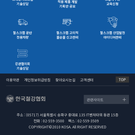
적용 제품 개발
기술상담
교육신청
기획안 공모
철스크랩 운반
철스크랩 고의적
철스크랩 산업발전
전용차량
불순물 신고센터
아이디어센터
강관협의회
기술상담
TOP
이용약관
개인정보취급방침
찾아오시는길
고객센터
관련사이트
주소 : (05717) 서울특별시 송파구 중대로 135 IT벤쳐타워 동관 15층
전화 : 02-559-3500
팩스 : 02-559-3509
COPYRIGHT©2010 KOSA. All RIGHT RESERVED