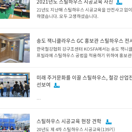
2021년도 스틸하우스 시공교육 사진
한국철강협회 강구조센터 KOSFA(Korea Steel Frami
21년도 지난해 스틸하우스 시공교육을 안전사고 없이
nce, 회장 유삼 포스코강건재마케팅실장)는 철강재
하였습니다. 모두 고생하셨습니다.
뼈대를 세우고 단열·방수·마감 등의 시공과정을 거쳐
완성하는 스틸하우스의 시공성과 품질 제고를 위하여
준(KS F 1611-5) 개정을 추진해왔으며, 오늘 4월 1
원 e나라 표준인증 홈페이지에 개정고시 되었다.
송도 잭니클라우스 GC 홍보관 스틸하우스 전
한국철강협회 강구조센터 KOSFA에서는 송도 잭니
프빌라에 스틸하우스 공법을 적용하기 위하여 홍보관
시하였습니다.('21.10 ~ '22.3)
개정된 표준에는 스틸하우스 주재료인 삼원계합금도
가되고, 글라스 울 단열재가 적용된 구조가 추가 되었다
해 장기간 녹슬지 않는 스틸자재 적용으로 건축주에게
미래 주거문화를 이끌 스틸하우스, 철강 산업
의 건축물이 제공될 수 있을 것으로 보인다. 또한 글
선보여
성이 좋아 시공사가 스틸하우스를 적용토록 유도하는
것으로 보인다.
• 스틸하우스 공법을 적용하여 강구조 건축물의 시장
• 벽체, 지붕트러스 등 스테인리스 골조를 전시하여 
스틸하우스 시공교육 현장 견학
한국철강협회 관계자는 “건축물 품질에 대한 건축주의
접 체험 제공
아지는 상황에서, 더 높은 품질의 스틸하우스 자재를
20년도 제 4차 스틸하우스 시공교육(139기)