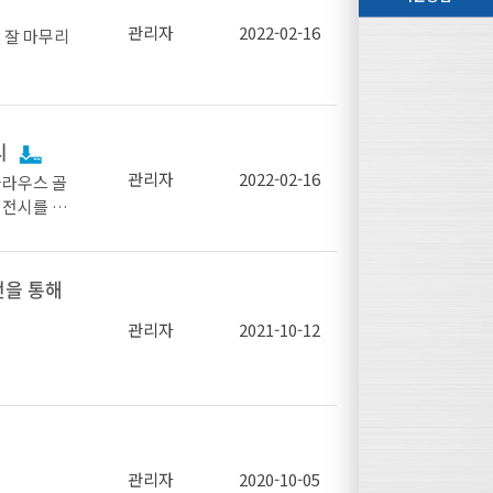
ng Allia
관리자
2022-02-16
 잘 마무리
로 건축물의
 건축물을
 내화성능표
9일, 국가표준
시
관리자
2022-02-16
클라우스 골
 전시를 실
금강판이 추
. 이로 인
 높은 품질
전을 통해
라스울은 시공
관리자
2021-10-12
데 기여할
 확대
관람객에 직
 관심이 높
관리자
2020-10-05
 개발·보급함