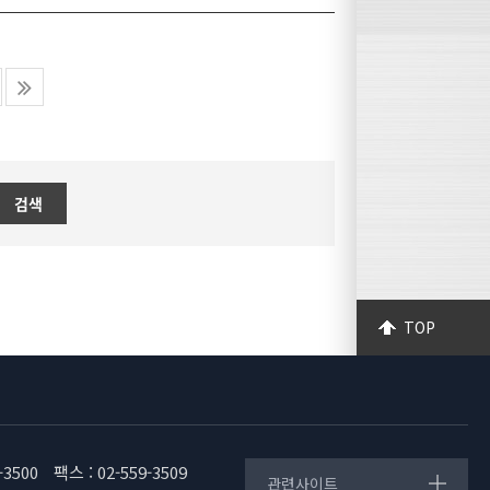
 5월 11
 소개를 통
교육센터에서
스에 대한 궁
 스틸하우스
 드러냈다.
, 건축,
서를 방문하지
따라 스틸하
고성능화에
검색
한 이유로 실
하우스의 보
하우스 건축
조’로 표기
 분야 재직자
안전하게 시공
TOP
열‧구조 설계
, 건축물의
템)에는 기
성하여 교육
축주가 해당
토부가 건축
-3500
팩스 : 02-559-3509
움터에서 건
관련사이트