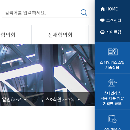
HOME
고객센터
사이트맵
관협의회
선재협의회
소개
제품소개
회원사
스테인리스스틸
기술상담
 소개
선재협의회
자료
알림/자료
문
사진/영상
스테인리스
적용 제품 개발
알림/자료
뉴스&회원사소식
영상
기획안 공모
스틸하우스