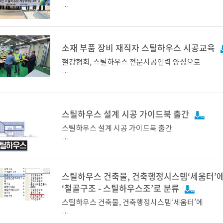
으로써 자연스럽게 건축주의 스틸하우스 건축을 유도
것”이라며 기대하는 한편, “산업적인 측면에서, 높은
을 요구하는 현재 시장에서 스틸하우스가 경쟁력을 가
경기 이천 스틸하우스 현장 방문 (합성구조, 1층 철
한국철강협회 KOSFA(Korea Steel Framing Allia
이라며, 스틸하우스 경쟁력 제고에 따른 시장 보급 확
조 + 2층 스틸하우스 구조)
틸하우스클럽, 회장 김상균)는 오는 10월 6일부터 8
소재 부품 장비 재직자 스틸하우스 시공교육
대를 드러냈다.
엑스코 동관에서 열리는 국제 철강 및 비철금속 산업
철강협회, 스틸하우스 전문시공인력 양성으로
하우스’를 전시한다.
건축물 품질제고를 통한 산업경쟁력 강화 추진
한편, 스틸하우스는 미국의 경량목구조 2x4공법에서
며, 스틸하우스는 일반적으로 두께 1mm 내외의 
전시회에서는 스틸하우스의 골조를 그대로 노출하여
스틸하우스 설계 시공 가이드북 출간
강판을 C형태로 가공한 스터드(stud) 부재를 뼈대로 
직접 소재를 만지고 두드려보며 스틸하우스의 튼튼함
조용 합판, 내·외부 단열재, 마감재 등을 시공하는 방
• 소재‧부품‧장비분야 재직자 교육으로 스틸하우스 시
스틸하우스 설계 시공 가이드북 출간
볼 수 있으며, 스틸하우스 사진 전시회를 통해서 평소
을 말한다. 스틸하우스는 단독주택, 다세대주택, 공
노하우 전파, 지진에 강하고 친환경적인 건축물 확산
원주택을 관람 할 기회도 마련된다.
다양한 곳에 적용되고 있으며, 소재가 친환경적이면
KOSFA에서는 2020년 5월 한국철강협회는 스틸하우
자체의 탁월한 내진 성능 등 많은 장점들을 가지고 있어
공 가이드북 출간했습니다.
본, 호주, 뉴질랜드 등 선진국에서는 스틸하우스 건축
스틸하우스 건축물, 건축행정시스템‘세움터’
뤄지고 있다.
• 철강협회, 전용교육센터 운영으로 철강재 기반의 DI
서적은 교보문고, 알라딘, 예스24등 시중에서 구입하
스틸하우스는 소재가 90%이상 재활용되어 친환경적
‘철골구조 - 스틸하우스조’로 분류
춤형 교육 추진
다.
축물 자체의 탁월한 내진 성능 및 높은 단열성능 등 
스틸하우스 건축물, 건축행정시스템‘세움터’에
가지고 있어 국내에서 좋은 평가를 받아오고 있다.