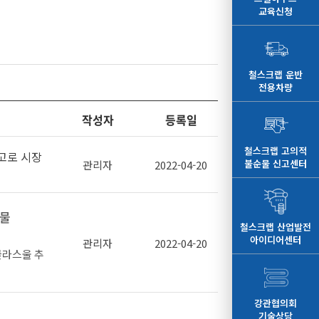
교육신청
철스크랩 운반
전용차량
작성자
등록일
철스크랩 고의적
고로 시장
불순물 신고센터
관리자
2022-04-20
축물
철스크랩 산업발전
아이디어센터
관리자
2022-04-20
글라스울 추
강관협의회
기술상담