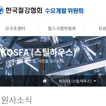
강구조센터
철스크랩위원회
강
제품소개
제품소개
제품 
KOSFA (스틸하우스)
회원사
회원사
회원사
강구조센터
철스크랩위원회
협의회
자연을 닮은 집, 자연을 살리는 집
알림/자료
알림/자료
공지/
사진/영상
사진/영상
기술자
KOSFA (스틸하우스)
사진/
회원사소식