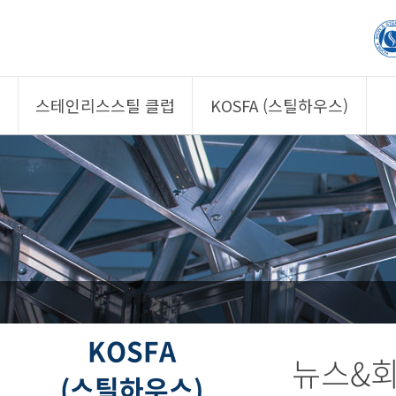
스테인리스스틸 클럽
KOSFA (스틸하우스)
제품소개
제품소개
회원사
회원사
클럽 소개
KOSFA
정보/자문
알림/자료
사진/영상
사진/영상
제품 기획안 상시
공모
KOSFA
뉴스&
(스틸하우스)