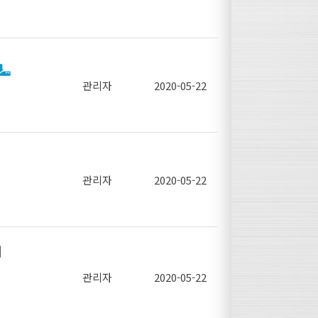
할 수 있을
 품질과 성능
지게 될 것”
근콘크리트 구
nce, 舊 스
대에 대한 기
일까지 대구
전에서 ‘스틸
관리자
2020-05-22
 유래되었으
삼원계합금도금
 방문객들이
세운 뒤 구
을 체험해
식의 건축물
관리자
2020-05-22
공 기술 및
에 꿈꾸던 전
공시설물 등
 유도
서도 건축물
스 설계 시
 미국, 일
이 활발히 이
에
Y건축 등 맞
실 수 있습니
이면서도 건
관리자
2020-05-22
많은 장점들을