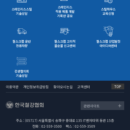
스테인리스
스테인리스스틸
스틸하우스
적용 제품 개발
기술상담
교육신청
기획안 공모
철스크랩 운반
철스크랩 고의적
철스크랩 산업발전
전용차량
불순물 신고센터
아이디어센터
강관협의회
기술상담
TOP
이용약관
개인정보취급방침
찾아오시는길
고객센터
관련사이트
주소 : (05717) 서울특별시 송파구 중대로 135 IT벤쳐타워 동관 15층
전화 : 02-559-3500
팩스 : 02-559-3509