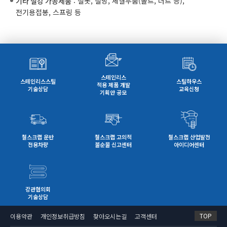
기타 철강 가공제품
: 철못, 철망, 체결부품(볼트, 너트 등),
전기용접봉, 스프링 등
스테인리스
스테인리스스틸
스틸하우스
적용 제품 개발
기술상담
교육신청
기획안 공모
철스크랩 운반
철스크랩 고의적
철스크랩 산업발전
전용차량
불순물 신고센터
아이디어센터
강관협의회
기술상담
TOP
이용약관
개인정보취급방침
찾아오시는길
고객센터