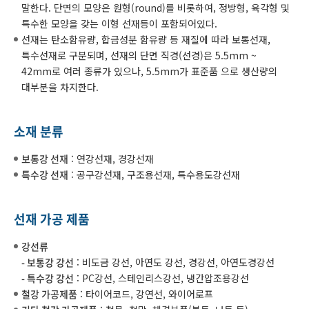
말한다. 단면의 모양은 원형(round)를 비롯하여, 정방형, 육각형 및
특수한 모양을 갖는 이형 선재등이 포함되어있다.
선재는 탄소함유량, 합금성분 함유량 등 재질에 따라 보통선재,
특수선재로 구분되며, 선재의 단면 직경(선경)은 5.5mm ~
42mm로 여러 종류가 있으나, 5.5mm가 표준품 으로 생산량의
대부분을 차지한다.
소재 분류
보통강 선재
: 연강선재, 경강선재
특수강 선재
: 공구강선재, 구조용선재, 특수용도강선재
선재 가공 제품
강선류
- 보통강 강선
: 비도금 강선, 아연도 강선, 경강선, 아연도경강선
- 특수강 강선
: PC강선, 스테인리스강선, 냉간압조용강선
철강 가공제품
: 타이어코드, 강연선, 와이어로프