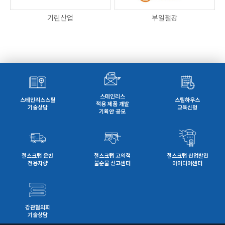
기린산업
부일철강
스테인리스
스테인리스스틸
스틸하우스
적용 제품 개발
기술상담
교육신청
기획안 공모
철스크랩 운반
철스크랩 고의적
철스크랩 산업발전
전용차량
불순물 신고센터
아이디어센터
강관협의회
기술상담