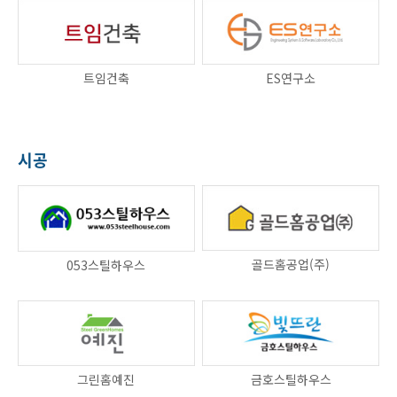
트임건축
ES연구소
시공
골드홈공업(주)
053스틸하우스
그린홈예진
금호스틸하우스