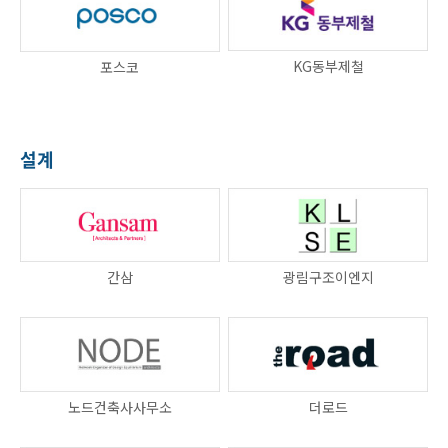
KG동부제철
포스코
설계
간삼
광림구조이엔지
노드건축사사무소
더로드