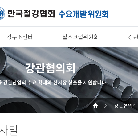
강구조센터
철스크랩위원회
강
제품소개
제품소개
제품 
강관협의회
회원사
회원사
회원사
강구조센터
철스크랩위원회
협의회
국 강관산업의 수요 확대와 신시장 창출을 지원합니다.
알림/자료
알림/자료
공지/
사진/영상
사진/영상
기술자
강관협의회
사진/
인사말