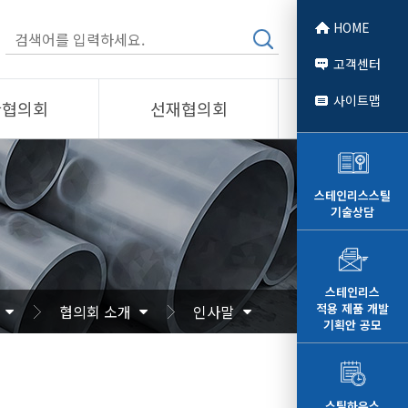
HOME
고객센터
사이트맵
관협의회
선재협의회
소개
제품소개
회원사
스테인리스스틸
기술상담
 소개
선재협의회
자료
알림/자료
문
사진/영상
스테인리스
적용 제품 개발
협의회 소개
인사말
영상
기획안 공모
스틸하우스