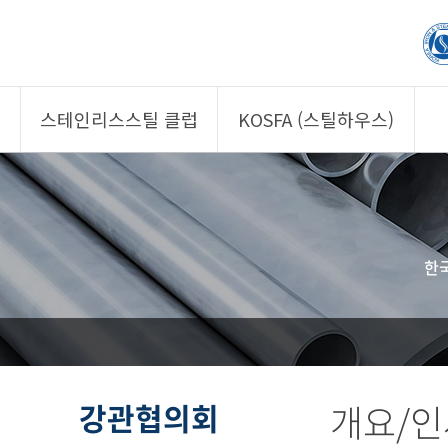
스테인리스스틸 클럽
KOSFA (스틸하우스)
제품소개
제품소개
회원사
회원사
클럽 소개
KOSFA
한
정보/자문
알림/자료
사진/영상
사진/영상
제품 기획안 상시
공모
강관협의회
개요/