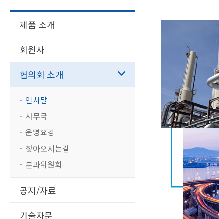
제품 소개
회원사
협의회 소개
인사말
사무국
운영요강
찾아오시는길
분과위원회
공지/자료
기술자문