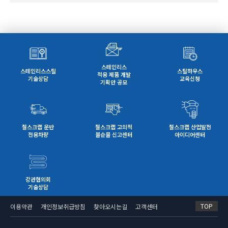
스테인리스
스테인리스스틸
스틸하우스
적용 제품 개발
기술상담
교육신청
기획안 공모
철스크랩 운반
철스크랩 고의적
철스크랩 산업발전
전용차량
불순물 신고센터
아이디어센터
강관협의회
기술상담
TOP
이용약관
개인정보취급방침
찾아오시는길
고객센터