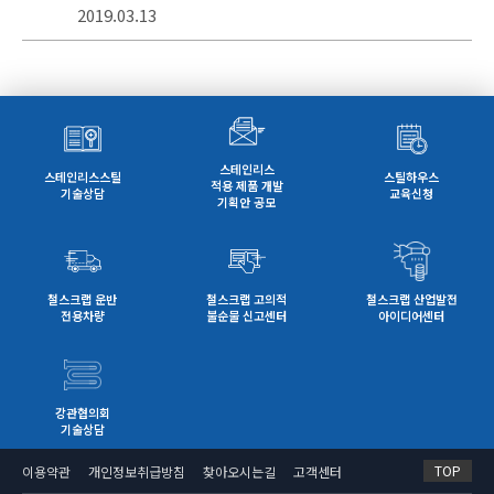
2019.03.13
스테인리스
스테인리스스틸
스틸하우스
적용 제품 개발
기술상담
교육신청
기획안 공모
철스크랩 운반
철스크랩 고의적
철스크랩 산업발전
전용차량
불순물 신고센터
아이디어센터
강관협의회
기술상담
TOP
이용약관
개인정보취급방침
찾아오시는길
고객센터